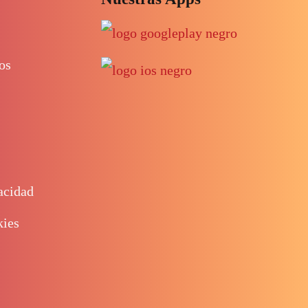
os
acidad
kies