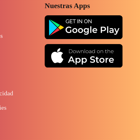
Nuestras Apps
os
acidad
ies