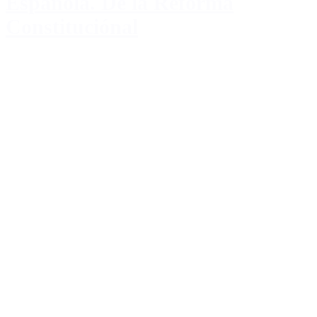
Española. De la Reforma
Constituciónal