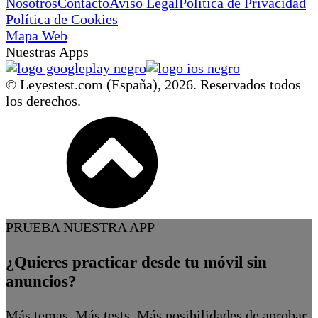
Nosotros
Contacto
Aviso Legal
Política de Privacidad
Política de Cookies
Mapa Web
Nuestras Apps
© Leyestest.com (España),
2026
. Reservados todos
los derechos.
PRUEBA NUESTRA APP
¿Quieres practicar desde tu móvil sin
anuncios?
Más temas. Más tests. Más posibilidades de aprobar.