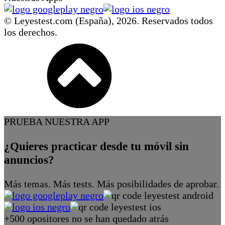
© Leyestest.com (España),
2026
. Reservados todos
los derechos.
PRUEBA NUESTRA APP
¿Quieres practicar desde tu móvil sin
anuncios?
Más temas. Más tests. Más posibilidades de aprobar.
+500 opositores no se han quedado atrás